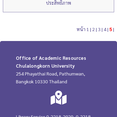
ประสิทธิภาพ
หน้า
1
|
2
|
3
|
4
|
5
|
Office of Academic Resources
Chulalongkorn University
254 Phayathai Road, Pathumwan,
Bangkok 10330 Thailand
Library Service 0-2218-2929, 0-2218-