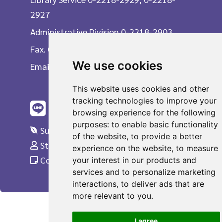
2927
Administrative Division 0-2218-2903
Fax. 0-2215-3617
We use cookies
Email
This website uses cookies and other
tracking technologies to improve your
browsing experience for the following
purposes:
to enable basic functionality
Suggestions
of the website
,
to provide a better
Staff Only
experience on the website
,
to measure
Complaint
your interest in our products and
services and to personalize marketing
interactions
,
to deliver ads that are
more relevant to you
.
I agree