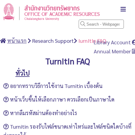
หน้าแรก
Research Support
IurnItIn FAQ
Library Account
Annual Member
TurnItIn FAQ
ทั่วไป
อยากทราบวิธีการใช้งาน Turnitin เบื้องต้น
ผู้ใช้งานสามารถดูวิธีการใช้งาน Turnitin ได้ที่
หน้าเว็บขึ้นให้เลือกภาษา ควรเลือกเป็นภาษาใด
http://www.car.chula.ac.th/turnitin.php
ค่ะ
การเลือกภาษา (Choose Your Site) สำหรับโปรแกรม
หากลืมรหัสผ่านต้องทำอย่างไร
Turnitin ที่ทางจุฬาฯ บอกรับนั้น ให้เลือกเป็น (English
สามารถตั้งรหัสผ่านใหม่ได้โดยดำเนินการดังนี้
Turnitin รองรับไฟล์ขนาดเท่าไหร่และไฟล์ชนิดใดบ้างที่
United States & Canada) หากเลือกเป็นภาษาอื่นจะ
ไปที่หน้าสำหรับ login (