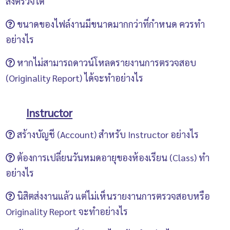
ส่งตรวจได้
login ไม่สำเร็จ
http://www.turnitin.com/en_us/login
) คลิกที่
Turmitin รองรับไฟล์ได้หลายชนิด ดังนี้
ขนาดของไฟล์งานมีขนาดมากกว่าที่กำหนด ควรทำ
Reset Password
ขนาดไฟล์
อย่างไร
ไฟล์ต้องมีขนาดไม่เกิน 20 MB
หากในไฟล์มีรูปภาพ ให้ลบรูปภาพออก หรือ
หากไม่สามารถดาวน์โหลดรายงานการตรวจสอบ
ไฟล์ต้องมีจำนวนคำอย่างน้อย 20 คำ
บันทึกไฟล์ในรูปแบบ rich text (.rtf) หรือ plain
(Originality Report) ได้จะทำอย่างไร
มีความยาวไม่เกิน 400 หน้า
text เพื่อให้ไฟล์มีขนาดเล็กลง
ให้ print screen หน้าจอแสดงเปอร์เซ็นต์การคัดลอก
ชนิดของไฟล์ที่รองรับ
หากไฟล์เป็นรูปแบบ PDF และมีขนาดเกิน 20 MB
บันทึกในรูปแบบ PDF เพื่อใช้สำหรับส่งในระบบ i-
Microsoft Word
Instructor
ให้ทำดังนี้
Thesis
Microsoft Excel
สร้างบัญชี (Account) สำหรับ Instructor อย่างไร
คัดลอกเนื้อหาในเอกสาร
Microsoft PowerPoint
เปลี่ยนรูปแบบกระบวนการอัพโหลดเป็น
สำหรับอาจารย์ที่ต้องการใช้บริการ Turnitin ให้กรอก
ต้องการเปลี่ยนวันหมดอายุของห้องเรียน (Class) ทำ
WordPerfect
Cut & Paste Upload
ข้อมูลแจ้งความจำนงมาที่
อย่างไร
PostScript
วางเนื้อหาที่คัดลอกลงในกล่อง
Cut and
https://forms.gle/kvJ2PW1Mx5n9xYue7
เมื่อเพิ่มชื่อ
PDF
ไปที่หน้า
Home
คลิก
Edit
ที่ด้านขวาของชื่อห้องเรียน
นิสิตส่งงานแล้ว แต่ไม่เห็นรายงานการตรวจสอบหรือ
paste your paper
ในระบบเรียบร้อยแล้ว จะมีอีเมลจากระบบส่งไปยังอีเมล
HTML
จากนั้นเปลี่ยนวันหมดอายุของห้องเรียนที่หัวข้อ
Class
Originality Report จะทำอย่างไร
จุฬาฯ ของท่าน เพื่อสร้างบัญชี Turnitin หลังจากได้รับ
RTF
end date
โดยวันที่หมดอายุจะต้องไม่เกิน 7 ปี นับจาก
อีเมล ให้ทำตามขั้นตอนดังคู่มือต่อไปนี้
นิสิตไม่เห็น Originality Report เนื่องจาก Instructor ผู้