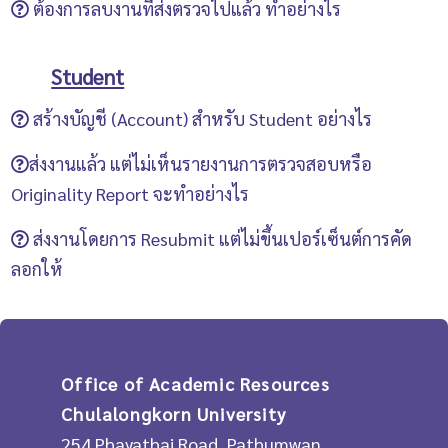
ต้องการลบงานที่ส่งตรวจไปแล้ว ทำอย่างไร
OpenOffice (ODT)
การสร้างห้องเรียน เมื่อเปลี่ยนวันหมดอายุแล้ว คลิก
คู่มือการใช้ Turnitin ประเภท "Instructor"
สร้างการบ้าน (Assignment) กำหนดเงื่อนไขไว้ว่าไม่
Hangul (HWP)
Submit
ห้ามลบงานที่ส่งตรวจไปแล้วเองเด็ดขาด!!! หากต้องการ
ระบบจะให้กรอกอีเมลและนามสกุล
อนุญาตให้นิสิตเห็น Originality Report ดังนั้นให้
Google Docs
ลบงานกรุณาแจ้งความประสงค์ที่จะลบงาน พร้อมทั้งส่ง
Student
For Instructor who need to use Turnitin. Please send
Instructor แก้เงื่อนไขของการบ้าน โดยคลิก More
plain text
ข้อมูลของงาน คือ
Paper ID
และ
Class ID
ไปยังคุณปิย
สร้างบัญชี (Account) สำหรับ Student อย่างไร
the request and information by fill the request
actions ภายใต้ชื่อการบ้าน แล้วเลือก
Edit settings
จาก
ธิดา ห่อประทุม Email: piyathida.h@car.chula.ac.th
form via
นั้นที่
Optional settings
https://forms.gle/kvJ2PW1Mx5n9xYue7
หัวข้อ
Allow students to see
เริ่มต้นใช้งานโดยการ create account ของ
ส่งงานแล้ว แต่ไม่เห็นรายงานการตรวจสอบหรือ
การลบงานที่ส่งตรวจไปแล้ว จะใช้เวลาดำเนินการ
After admin add your email to system, the email
Originality Reports
ให้เลือก
Yes
แล้วคลิก
Submit
ตนเองด้วยอีเมล์จุฬาฯ
Originality Report จะทำอย่างไร
ประมาณ 24 ชั่วโมง
from Turnitin will be send to you in your Chula
(...@student.chula.ac.th)
นิสิตไม่เห็น Originality Report (ภายใต้หัวข้อ
ส่งงานโดยการ Resubmit แต่ไม่ขึ้นเปอร์เซ็นต์การคัด
mailbox. For create new account please follow the
เลือกประเภทผู้ใช้เป็น "Student"
Similarity
ขึ้นคำว่า
Not Available
) เนื่องจาก Instructor
ลอกให้
step as is below
นิสิตต้องทราบ Class ID และ Class enrollment
หรือผู้สร้างการบ้าน (Assignment) กำหนดเงื่อนไขไว้ว่า
Turnitin Manual for Instructor
กรณีส่งงานโดยการคลิกปุ่ม
password ที่ "Instructor" หรืออาจารย์เจ้าของ
Resubmit
จะต้องรอ 24
ไม่อนุญาตให้นิสิตเห็น Originality Report ดังนั้นให้นิสิต
ชั่วโมง
รายวิชาเป็นผู้สร้าง ในการเข้าไปส่งงานของรายวิ
Turnitin
จึงจะปรากฏเปอร์เซ็นต์การคัดลอกให้
แจ้ง Instructor ให้เปลี่ยนเงื่อนไข นิสิตจึงจะสามารถ
ชานั้นๆ
เห็น Originality Report ได้
ระบบจะให้ตอบคำถามกันลืมตามที่เคยระบุไว้
Office of Academic Resources
คู่มือการใช้ Turnitin ประเภท "Student"
หากจำคำตอบไม่ได้สามารถเลือกที่
Forgot your
Chulalongkorn University
answer
ได้
254 Phayathai Road, Pathumwan,