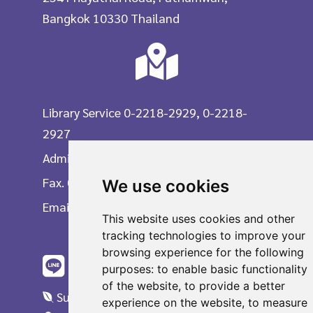
For student who need to use Turnitin. Please
Bangkok 10330 Thailand
following this step as below.
Start using Turnitin by create your own
account with Chula email. (... @
student.chula.ac.th)
Select user type as Student.
Library Service 0-2218-2929, 0-2218-
Need to know Class ID and Class enrollment
2927
password from instructor or advisor for
Administrative Division 0-2218-2903
register and send your work to turnitin.
Fax. 0-2215-3617
We use cookies
Turnitin Manual for Student
Email
This website uses cookies and other
ระบบจะส่งลิ้งค์สำหรับเปลี่ยนรหัสผ่านใหม่ไปให้
tracking technologies to improve your
ที่อีเมลโดยต้องดำเนินการภายใน 24 ชั่วโมง
browsing experience for the following
purposes:
to enable basic functionality
of the website
,
to provide a better
Suggestions
experience on the website
,
to measure