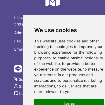
Library Service 0-2218-2929, 0-2218-
2927
We use cookies
Administrative Division 0-2218-2903
Fax. 0-2215-3617
This website uses cookies and other
tracking technologies to improve your
Email
browsing experience for the following
purposes:
to enable basic functionality
of the website
,
to provide a better
experience on the website
,
to measure
your interest in our products and
Suggestions
services and to personalize marketing
Staff Only
interactions
,
to deliver ads that are
more relevant to you
.
Complaint
I agree