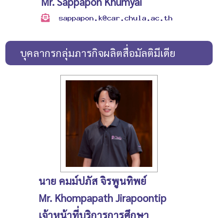
Mr. Sappapon Khumyai
บุคลากรกลุ่มภารกิจผลิตสื่อมัลติมีเดีย
นาย คมม์ปภัส จิรพูนทิพย์
Mr. Khompapath Jirapoontip
เจ้าหน้าที่บริการการศึกษา