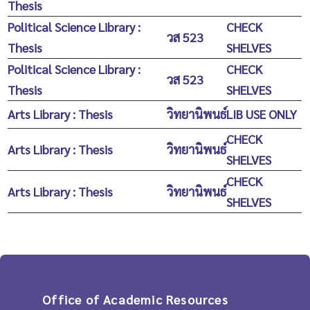
Thesis
Political Science Library :
CHECK
วส 523
Thesis
SHELVES
Political Science Library :
CHECK
วส 523
Thesis
SHELVES
Arts Library : Thesis
วิทยานิพนธ์
LIB USE ONLY
CHECK
Arts Library : Thesis
วิทยานิพนธ์
SHELVES
CHECK
Arts Library : Thesis
วิทยานิพนธ์
SHELVES
Office of Academic Resources