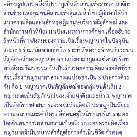
คติชนรูปแบบหนึ่งที่ปรากฏเป็นตำนานแห่งราชอาณาจักร
ล้านช้าง และชุมชนอีสานแห่งลุ่มแม่น้ำโขง ผู้ศึกษาได้นำ
แนวความคิดและหลักทฤษฎีมานุษยวิทยาสัญลักษณ์ และ
สำนักการหน้าที่นิยมมาเป็นแนวทางการศึกษา เพื่ออธิบาย
ถึงหน้าที่ทางสังคมของความเชื่อเรื่องพญานาคในปัจจุบัน
และการ ร่วมสมัย จากการวิเคราะห์ สังเคราะห์ พบว่า ระบบ
สัญลักษณ์ของพญานาค หากแบ่งตามกฎเกณฑ์ตามบริบท
ทางสังคมวัฒนธรรม อันเป็นร่องรอยความคิดแห่งอดีตที่ว่า
ด้วยเรื่อง "พญานาค" สามารถแบ่งออกเป็น 3 ประการด้วย
กัน คือ 1. พญานาคเป็นสัญลักษณ์ของกลุ่มชนดั้งเดิม 2.
พญานาคเป็นสัญลักษณ์ของเจ้าแห่งดินและน้ำ 3. พญานาค
เป็นลัทธิทางศาสนา ร่องรอยแห่งอดีตมักปรากฏเป็นนัยยะ
ความหมายและเค้าโครง ที่ซ่อนอยู่ในนิทานปรัมปราแห่ง
โลกจินตนาการผสานความเป็นจริง ร่องรอยความคิดเรื่อง
พญานาคจึงมีบทบาทสำคัญต่อการดำเนินชีวิต กำหนด