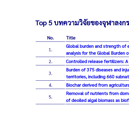
Top 5 บทความวิจัยของจุฬาลงกรณ์ม
No.
Title
Global burden and strength of e
1.
analysis for the Global Burden 
2.
Controlled release fertilizers:
Burden of 375 diseases and injur
3.
territories, including 660 subn
4.
Biochar derived from agricultur
Removal of nutrients from dome
5.
of deoiled algal biomass as biof