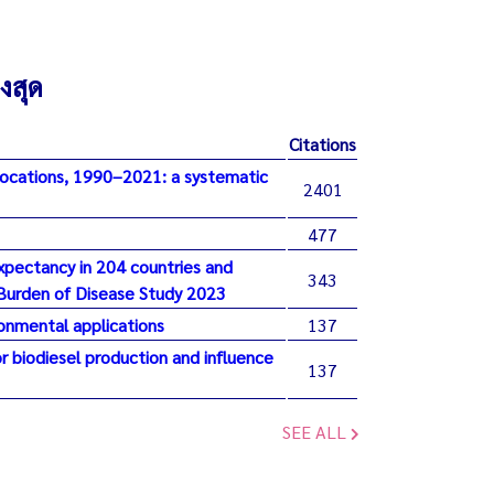
งสุด
Citations
 locations, 1990–2021: a systematic
2401
477
 expectancy in 204 countries and
343
l Burden of Disease Study 2023
ronmental applications
137
 biodiesel production and influence
137
SEE ALL