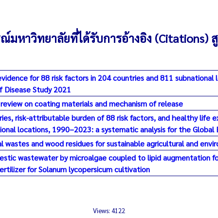
หาวิทยาลัยที่ได้รับการอ้างอิง (Citations) สู
vidence for 88 risk factors in 204 countries and 811 subnational
of Disease Study 2021
 A review on coating materials and mechanism of release
ies, risk-attributable burden of 88 risk factors, and healthy life
ational locations, 1990–2023: a systematic analysis for the Globa
al wastes and wood residues for sustainable agricultural and envi
stic wastewater by microalgae coupled to lipid augmentation for
ertilizer for Solanum lycopersicum cultivation
Views: 4122