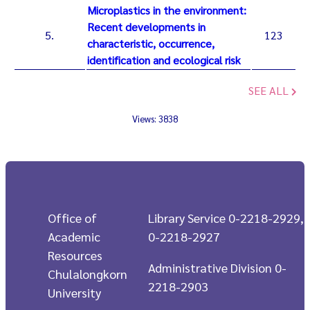
Microplastics in the environment:
Recent developments in
5.
123
characteristic, occurrence,
identification and ecological risk
SEE ALL
Views: 3838
Office of
Library Service 0-2218-2929,
Academic
0-2218-2927
Resources
Administrative Division 0-
Chulalongkorn
2218-2903
University