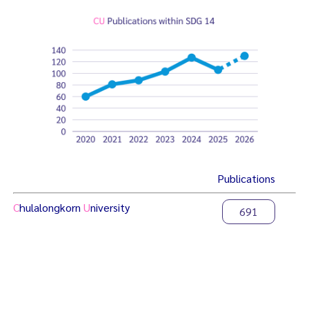
resources for
sustainable
development
Publications
C
hulalongkorn
U
niversity
691